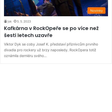
Novinky
jsk
5. 5. 2023
Kafkárna v RockOpeře se po více než
šesti letech uzavře
Viktor Dyk se coby Josef K. představí příznivcům prvního
divadla pro rockery už brzy naposledy. RockOpera totiž
oznámila derniéru svého…