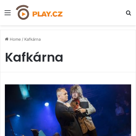
Menu
H
Home
/
Kafkárna
Kafkárna