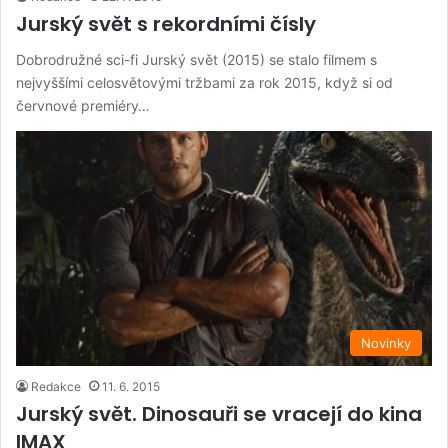
Jurský svět s rekordními čísly
Dobrodružné sci-fi Jurský svět (2015) se stalo filmem s
nejvyššími celosvětovými tržbami za rok 2015, když si od
červnové premiéry…
Novinky
Redakce
11. 6. 2015
Jurský svět. Dinosauři se vracejí do kina
IMAX