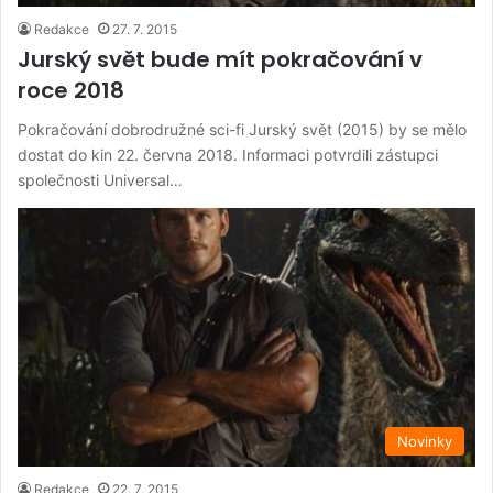
Redakce
27. 7. 2015
Jurský svět bude mít pokračování v
roce 2018
Pokračování dobrodružné sci-fi Jurský svět (2015) by se mělo
dostat do kin 22. června 2018. Informaci potvrdili zástupci
společnosti Universal…
Novinky
Redakce
22. 7. 2015