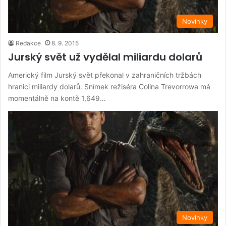
Novinky
Redakce
8. 9. 2015
Jurský svět už vydělal miliardu dolarů
Americký film Jurský svět překonal v zahraničních tržbách
hranici miliardy dolarů. Snímek režiséra Colina Trevorrowa má
momentálně na kontě 1,649…
Novinky