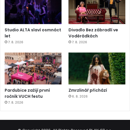
Studio ALTA slaví osmnáct
Divadlo Bez zábradlí ve
let
Voděrádkách
7. 8. 2026
7. 8. 2026
Pardubice zažijí první
Zmrzlinář přichází
ročník VUCH festu
6. 8. 2026
7. 8. 2026