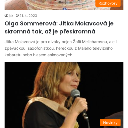
Rozhovory
jsk
21. 4. 2023
Olga Sommerová: Jitka Molavcová je
skromná tak, až je přeskromná
Jitka Molavcová je pro diváky nejen Žofií Melicharovou, ale i
zpěvačkou, saxofonistkou, herečkou z Malého televizního
kabaretu nebo hlasem animovaných…
Novinky