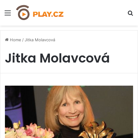
Menu
H
Home
/
Jitka Molavcová
Jitka Molavcová