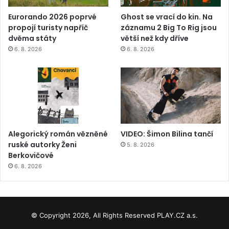
Eurorando 2026 poprvé
Ghost se vrací do kin. Na
propojí turisty napříč
záznamu 2 Big To Rig jsou
dvěma státy
větší než kdy dříve
6. 8. 2026
6. 8. 2026
Alegorický román vězněné
VIDEO: Šimon Bilina tančí
ruské autorky Ženi
5. 8. 2026
Berkovičové
6. 8. 2026
© Copyright 2026, All Rights Reserved PLAY.CZ a.s.