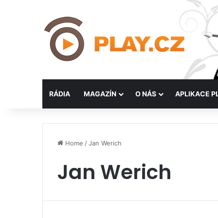
RÁDIA
MAGAZÍN
O NÁS
APLIKACE P
Home
/
Jan Werich
Jan Werich