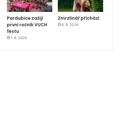
Pardubice zažijí
Zmrzlinář přichází
první ročník VUCH
6. 8. 2026
festu
7. 8. 2026