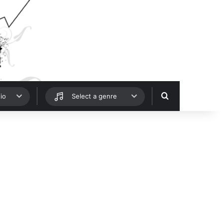
Hledat
io
Select a genre