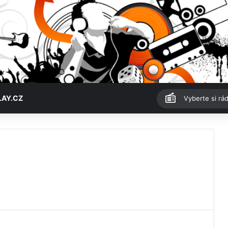
LAY.CZ
Vyberte si rád