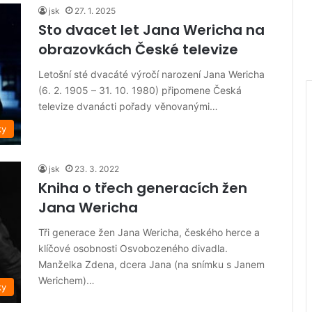
jsk
27. 1. 2025
Sto dvacet let Jana Wericha na
obrazovkách České televize
Letošní sté dvacáté výročí narození Jana Wericha
(6. 2. 1905 – 31. 10. 1980) připomene Česká
televize dvanácti pořady věnovanými…
ky
jsk
23. 3. 2022
Kniha o třech generacích žen
Jana Wericha
Tři generace žen Jana Wericha, českého herce a
klíčové osobnosti Osvobozeného divadla.
Manželka Zdena, dcera Jana (na snímku s Janem
Werichem)…
ky