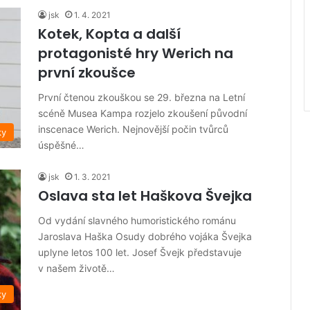
jsk
1. 4. 2021
Kotek, Kopta a další
protagonisté hry Werich na
první zkoušce
První čtenou zkouškou se 29. března na Letní
scéně Musea Kampa rozjelo zkoušení původní
inscenace Werich. Nejnovější počin tvůrců
ky
úspěšné…
jsk
1. 3. 2021
Oslava sta let Haškova Švejka
Od vydání slavného humoristického románu
Jaroslava Haška Osudy dobrého vojáka Švejka
uplyne letos 100 let. Josef Švejk představuje
v našem životě…
ky