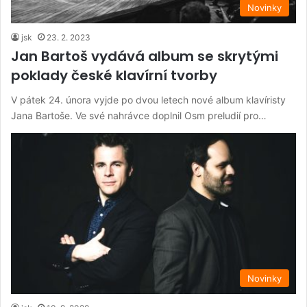
Novinky
jsk
23. 2. 2023
Jan Bartoš vydává album se skrytými
poklady české klavírní tvorby
V pátek 24. února vyjde po dvou letech nové album klavíristy
Jana Bartoše. Ve své nahrávce doplnil Osm preludií pro…
Novinky