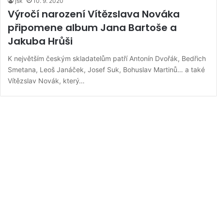
jsk
10. 9. 2020
Výročí narození Vítězslava Nováka
připomene album Jana Bartoše a
Jakuba Hrůši
K největším českým skladatelům patří Antonín Dvořák, Bedřich
Smetana, Leoš Janáček, Josef Suk, Bohuslav Martinů… a také
Vítězslav Novák, který…