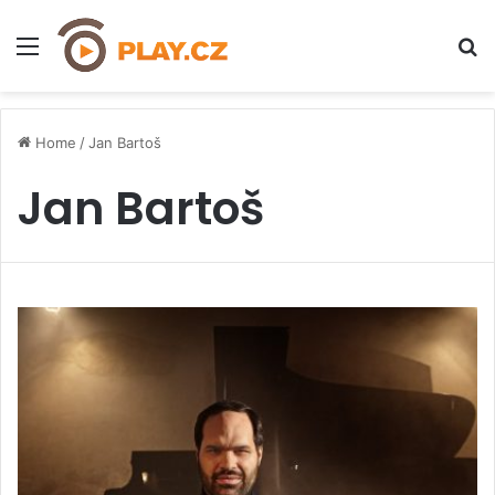
Menu
H
Home
/
Jan Bartoš
Jan Bartoš