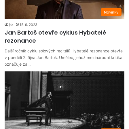
Novinky
jsk
15. 9. 2023
Jan Bartoš otevře cyklus Hybatelé
rezonance
Další ročník cyklu sólových recitálů Hybatelé rezonance otevře
v pondělí 2. října Jan Bartoš. Umělec, jehož mezinárodní kritika
označuje za…