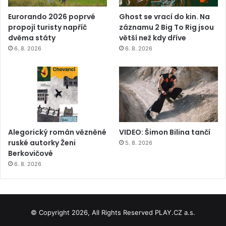
Eurorando 2026 poprvé
Ghost se vrací do kin. Na
propojí turisty napříč
záznamu 2 Big To Rig jsou
dvěma státy
větší než kdy dříve
6. 8. 2026
6. 8. 2026
Alegorický román vězněné
VIDEO: Šimon Bilina tančí
ruské autorky Ženi
5. 8. 2026
Berkovičové
6. 8. 2026
© Copyright 2026, All Rights Reserved PLAY.CZ a.s.