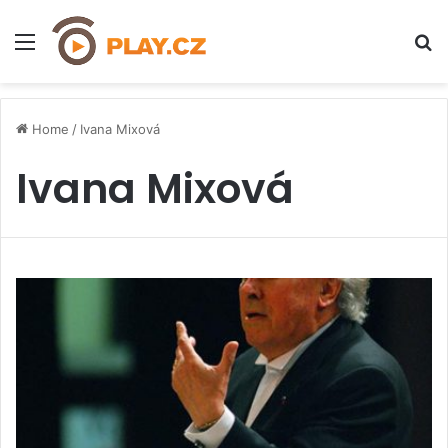
Menu
H
Home
/
Ivana Mixová
Ivana Mixová