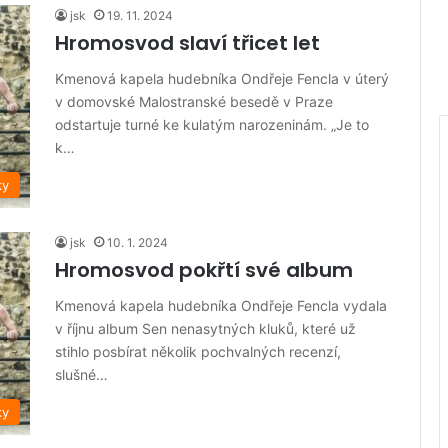
jsk
19. 11. 2024
Hromosvod slaví třicet let
Kmenová kapela hudebníka Ondřeje Fencla v úterý
v domovské Malostranské besedě v Praze
odstartuje turné ke kulatým narozeninám. „Je to
k…
ky
jsk
10. 1. 2024
Hromosvod pokřtí své album
Kmenová kapela hudebníka Ondřeje Fencla vydala
v říjnu album Sen nenasytných kluků, které už
stihlo posbírat několik pochvalných recenzí,
slušné…
ky