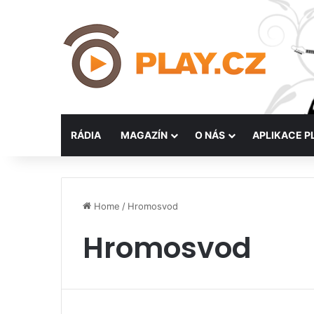
RÁDIA
MAGAZÍN
O NÁS
APLIKACE P
Home
/
Hromosvod
Hromosvod