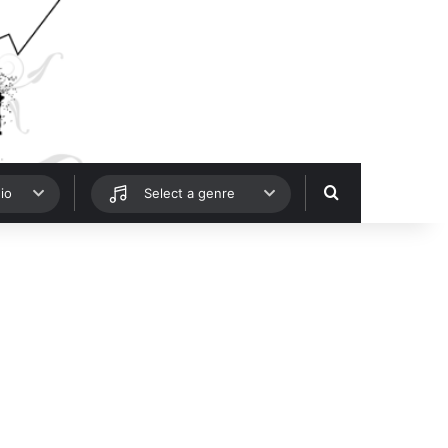
Hledat
io
Select a genre