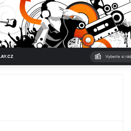
LAY.CZ
Vyberte si rád