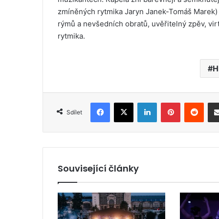
zmíněných rytmika Jaryn Janek-Tomáš Marek) j
rýmů a nevšedních obratů, uvěřitelný zpěv, vi
rytmika.
H
Facebook
X
LinkedIn
Pinterest
Reddit
Sdílet
Související články