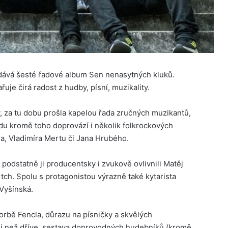
ává šesté řadové album Sen nenasytných kluků.
uje čirá radost z hudby, písní, muzikality.
y, za tu dobu prošla kapelou řada zručných muzikantů,
du kromě toho doprovází i několik folkrockových
ra, Vladimíra Mertu či Jana Hrubého.
podstatně ji producentsky i zvukově ovlivnili Matěj
tch. Spolu s protagonistou výrazně také kytarista
Vyšínská.
rbě Fencla, důrazu na písničky a skvělých
ji než dříve, sestava doprovodných hudebníků (kromě