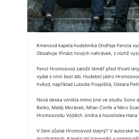
Kmenová kapela hudebníka Ondřeje Fencla vyd
Obsahuje třináct nových nahrávek, z nichž vyzař
Fencl Hromosvod založil téměř před třiceti let
vydal s nimi šest alb. Hudební jádro Hromosvo
hvězd, například Luboše Pospíšila, Oskara Pet
Nová deska vznikla mimo jiné ve studiu Sono a 
Belko, Matěj Morávek, Milan Cimfe a Nèro Scar
Hromosvodu Vojtěch Jindra a houslistka Hana 
V čem zůstal Hromosvod stejný? V autorské tvo
muzikantech. Kapela zní barevněji a semknutě