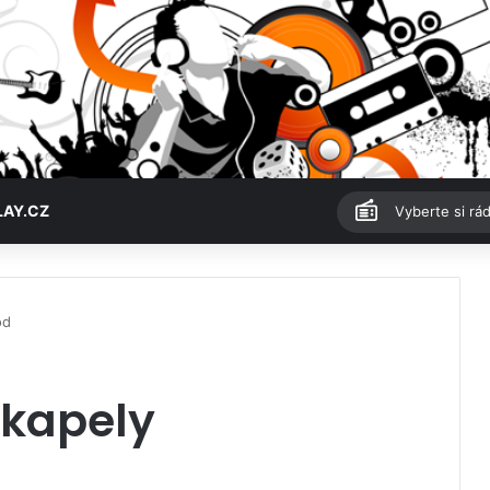
LAY.CZ
Vyberte si rád
od
 kapely