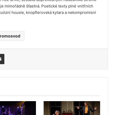
e mimořádně šťastná. Poetické texty plné vnitřních
rtuózní housle, knopflerovská kytara a nekompromisní
romosvod
Share via Email