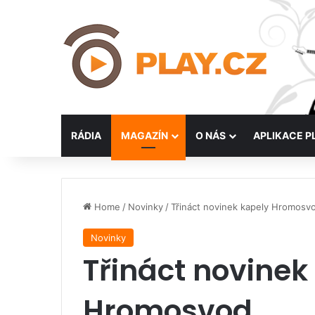
RÁDIA
MAGAZÍN
O NÁS
APLIKACE P
Home
/
Novinky
/
Třináct novinek kapely Hromosv
Novinky
Třináct novinek
Hromosvod