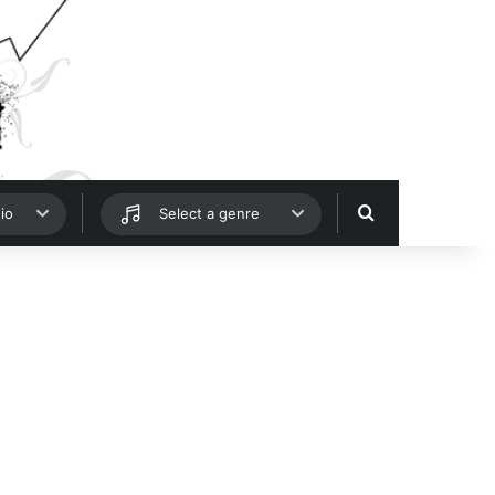
Hledat
io
Select a genre