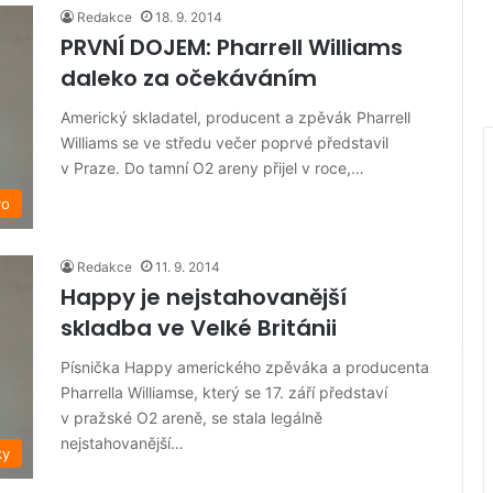
Redakce
18. 9. 2014
PRVNÍ DOJEM: Pharrell Williams
daleko za očekáváním
Americký skladatel, producent a zpěvák Pharrell
Williams se ve středu večer poprvé představil
v Praze. Do tamní O2 areny přijel v roce,…
vo
Redakce
11. 9. 2014
Happy je nejstahovanější
skladba ve Velké Británii
Písnička Happy amerického zpěváka a producenta
Pharrella Williamse, který se 17. září představí
v pražské O2 areně, se stala legálně
nejstahovanější…
ky