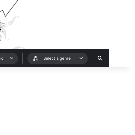
Hledat
io
Select a genre