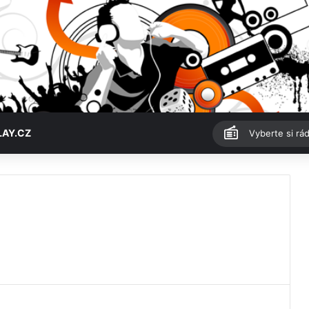
LAY.CZ
Vyberte si rád