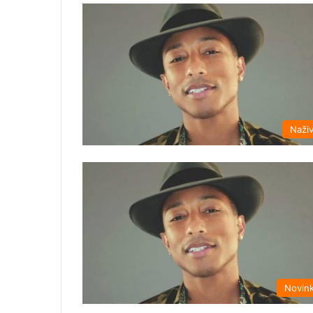
Naži
Novin