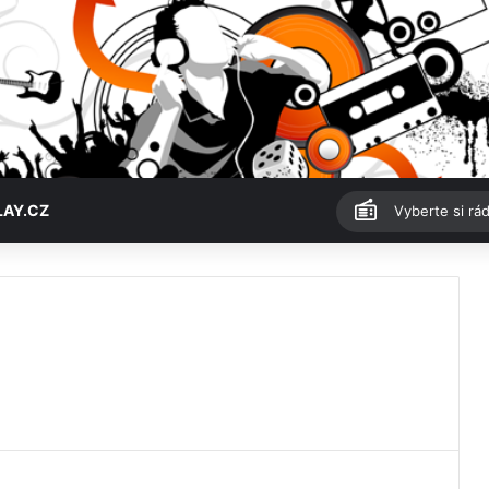
LAY.CZ
Vyberte si rád