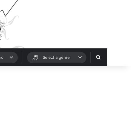
Hledat
io
Select a genre