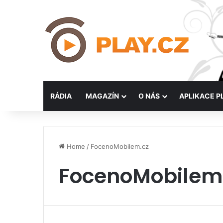
RÁDIA
MAGAZÍN
O NÁS
APLIKACE P
Home
/
FocenoMobilem.cz
FocenoMobilem