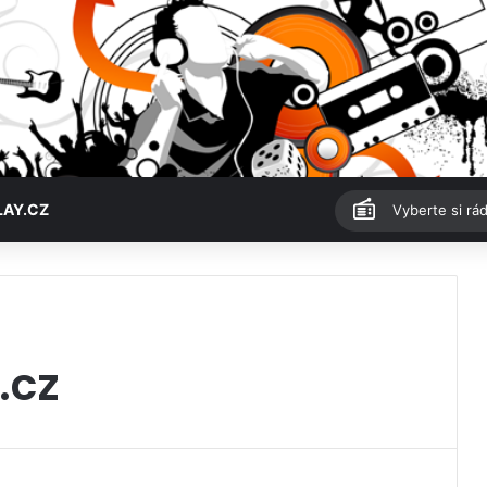
LAY.CZ
Vyberte si rád
.cz