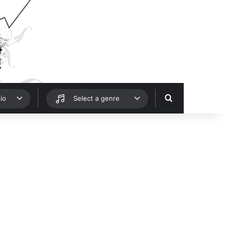
Hledat
io
Select a genre