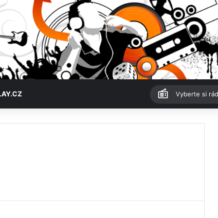
LAY.CZ
Vyberte si rád