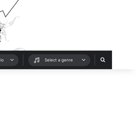
Hledat
io
Select a genre