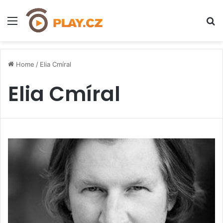
Menu
H
Home
/
Elia Cmíral
Elia Cmíral