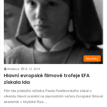
Novinky
Redakce
15. 12. 2014
Hlavní evropské filmové trofeje EFA
získala Ida
Film Ida polského režiséra Pawla Pawlikovského získal o
víkendu hlavní ocenění na slavnostním večeru Evropské filmové
akademie v lotyšské Rize.…