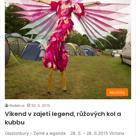
Novinky
Redakce
30. 5. 2015
Víkend v zajetí legend, růžových kol a
kubbu
Glastonbury – Země a legenda 28. 5. – 28. 6.2015 Victoria