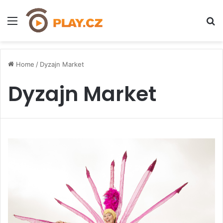
Menu
H
Home
/
Dyzajn Market
Dyzajn Market