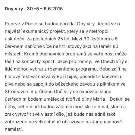
Dny víry 30.-5 – 6.6.2015
Poprvé v Praze se budou pořádat Dny víry. Jedná se o
největší ekumenický projekt, který se v metropoli
uskuteční za posledních 25 let. Mezi 30. květnem a 6.
červnem nabídne více než tři stovky akcí na téměř 80
místech. Kromě duchovních programů se veřejnost může
těšit na koncerty, sport i akce pro rodiny. Ve Dnech víry si
lidé mohou vybrat z rozmanitého programu, třeba zajít na
filmový festival nazvaný Boží biják, posedět s knězem u
piva nebo se zapojit do běžeckého závodu s piknikem ve
Stromovce. V průběhu Dnů víry se expozice stane
ústředním bodem umělecké tvořivé dílny Maria – Dotkni se
něhy, během níž budou zájemci moci skrze hmat, sluch a
zrak vytvořit své vlastní dílo, jež bude následně také
zobrazeno na velkoplošné obrazovce na Jungmannově
náměstí.