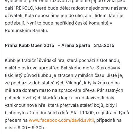
vylepšíme, přetřeme růžovou a pošleme jej do světa jako
další REKOLO, které bude dělat radost nejednomu našemu
uživateli. Kola neposíláme jen do ulic, ale i lidem, kteří je
potřebují. Nyní to bude například české komunitě v
Rumunském Banátu.
Praha Kubb Open 2015 – Arena Sparta 31.5.2015
Kubb je tradiční švédská hra, která pochází z Gotlandu,
malého ostrova uprostřed Baltského moře. Starodávný
tisíciletý původ kubbu je ztracen v mlhách času. Jisté je,
že pochází z dob statečných Vikingů, kdy každá rodina
měla za domem místo na zpracování dřeva. Pár statných
polínek, oválných klacků a kapka představivosti daly
vzniknout nové hře, která přetrvala staletí bojů, bídy i
blahobytu až do dnešních dnů. Start 10:00, registrace týmů
předem na
www.facebook.com/david.svitil
, případně na
místě 9:00 – 9:30h .