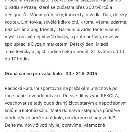
divadla v Praze, které se zúčastní přes 200 tvůrců a
designérů. Módní přehlídky, koncerty, divadla, DJs, dětský
koutek, Limitovka, skvělé jídlo a pití, k tomu všemu zdarma,
bez bariér a dog friendly. Národní divadlo tento víkend
myslí i na své nejmladší diváky, a proto pořádá, nově ve
spolupráci s Dyzajn marketem, Dětský den. Mladé
návštěvníky a jejich rodiče čeká v neděli 31. května od 10
do 17 hodin.
Druhá šance pro vaše kolo 30.- 31.5. 2015
Radlická kulturní sportovna na pražském Smíchově po
roce nabízí dvoudenní akci. Do své dílny zvou REKOLA,
vdechovat se tady bude druhý život starým a nepotřebným
kolům a koloběžkám. Máte doma/ve sklepě/na půdě/ve
stodole/v kolárně staré kolo, na kterém už nejezdíte?
Dejte mu nový život! My jej opravíme, všemožně