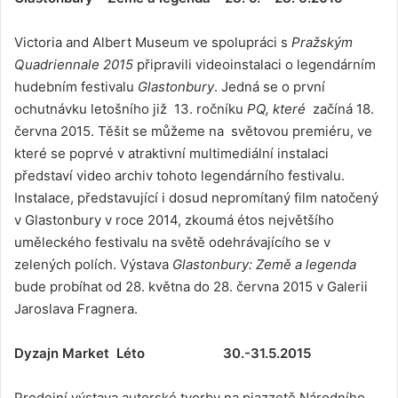
Victoria and Albert Museum ve spolupráci s
Pražským
Quadriennale 2015
připravili videoinstalaci o legendárním
hudebním festivalu
Glastonbury
. Jedná se o první
ochutnávku letošního již 13. ročníku
PQ, které
začíná 18.
června 2015. Těšit se můžeme na světovou premiéru, ve
které se poprvé v atraktivní multimediální instalaci
představí video archiv tohoto legendárního festivalu.
Instalace, představující i dosud nepromítaný film natočený
v Glastonbury v roce 2014, zkoumá étos největšího
uměleckého festivalu na světě odehrávajícího se v
zelených polích. Výstava
Glastonbury: Země a legenda
bude probíhat od 28. května do 28. června 2015 v Galerii
Jaroslava Fragnera.
Dyzajn Market Léto 30.-31.5.2015
Prodejní výstava autorské tvorby na piazzetě Národního