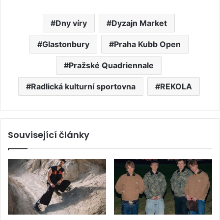
Dny víry
Dyzajn Market
Glastonbury
Praha Kubb Open
Pražské Quadriennale
Radlická kulturní sportovna
REKOLA
Související články