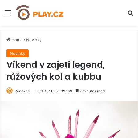
Menu
H
Home
/
Novinky
Novinky
Víkend v zajetí legend,
růžových kol a kubbu
Redakce
30. 5. 2015
169
2 minutes read