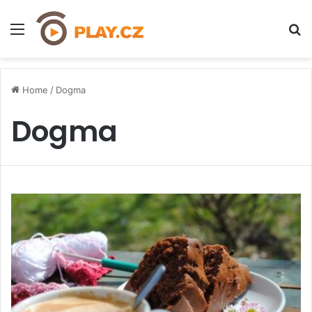
Menu
H
Home
/
Dogma
Dogma