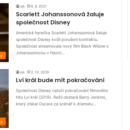
jsk
6. 8. 2021
Scarlett Johanssonová žaluje
společnost Disney
Americká herečka Scarlett Johanssonová žaluje
společnost Disney kvůli porušení kontraktu.
Společnost streamovala nový film Black Widow s
Johanssonovou v hlavní…
ky
jsk
2. 10. 2020
Lví král bude mít pokračování
Společnost Disney natočí pokračování filmového
hitu Lví král (2019). Režii obstará Barry Jenkins,
který získal Oscara za scénář k dramatu…
ky