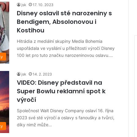
jsk
17. 10. 2023
Disney oslavil sté narozeniny s
Bendigem, Absolonovou i
Kostihou
Hitrádia z mediální skupiny Media Bohemia
uspořádala ve vysílání u příležitosti výročí Disney
100 let pro tuto značku narozeninovou oslavu.…
ky
jsk
14. 2. 2023
VIDEO: Disney představil na
Super Bowlu reklamní spot k
výročí
Společnost Walt Disney Company oslaví 16. října
2023 své sté výročí a oslavy s fanoušky a tvůrci,
díky nimž může…
ky