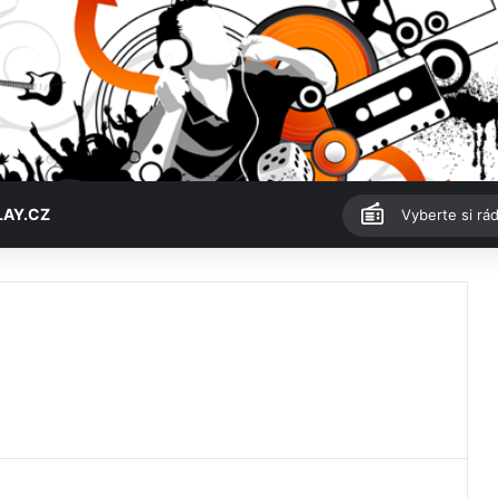
LAY.CZ
Vyberte si rád