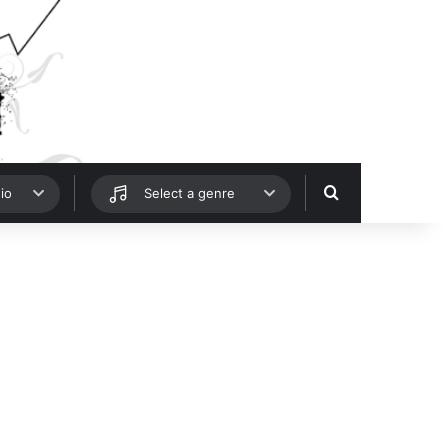
Hledat
io
Select a genre