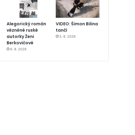
Alegorický román
VIDEO: Šimon Bilina
vězněné ruské
tančí
autorky Ženi
5. 8. 2026
Berkovičové
6. 8. 2026