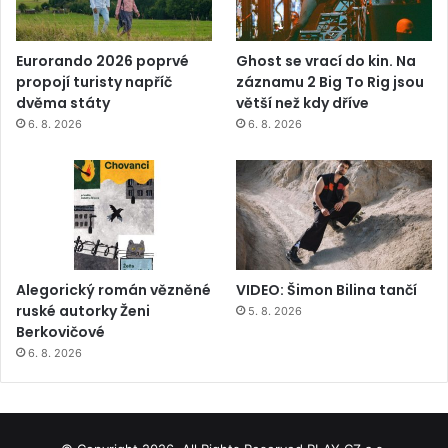
Eurorando 2026 poprvé
Ghost se vrací do kin. Na
propojí turisty napříč
záznamu 2 Big To Rig jsou
dvěma státy
větší než kdy dříve
6. 8. 2026
6. 8. 2026
Alegorický román vězněné
VIDEO: Šimon Bilina tančí
ruské autorky Ženi
5. 8. 2026
Berkovičové
6. 8. 2026