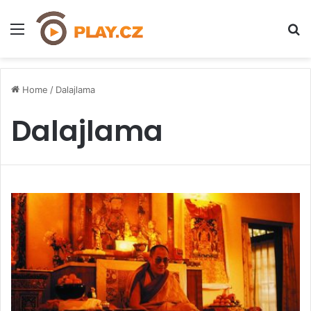
Menu
H
Home
/
Dalajlama
Dalajlama