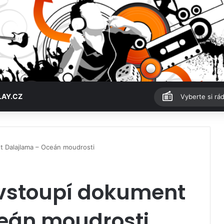
LAY.CZ
Vyberte si rád
t Dalajlama – Oceán moudrosti
 vstoupí dokument
eán moudrosti