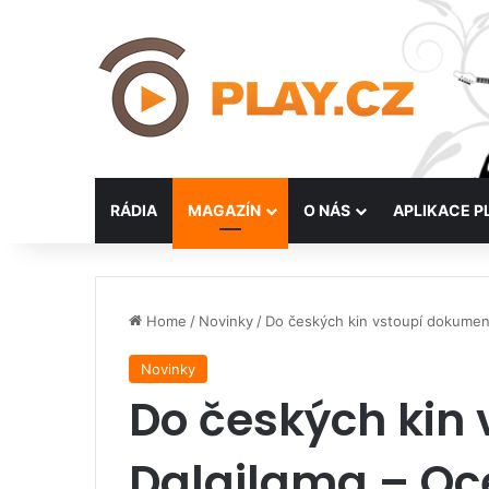
RÁDIA
MAGAZÍN
O NÁS
APLIKACE P
Home
/
Novinky
/
Do českých kin vstoupí dokumen
Novinky
Do českých kin
Dalajlama – Oc