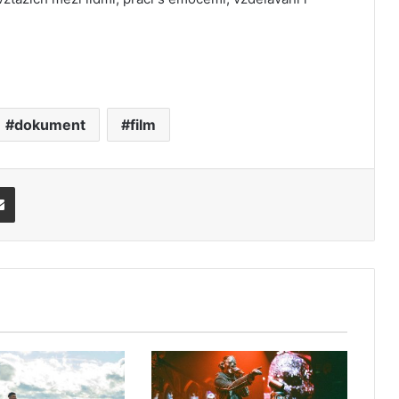
dokument
film
Share via Email