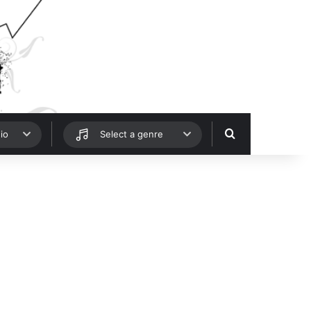
Hledat
io
Select a genre