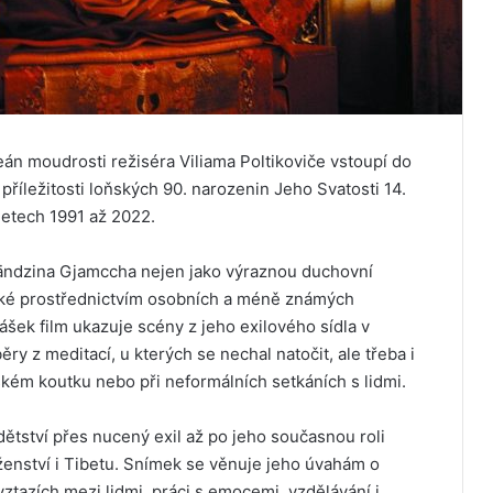
án moudrosti režiséra Viliama Poltikoviče vstoupí do
příležitosti loňských 90. narozenin Jeho Svatosti 14.
 letech 1991 až 2022.
ändzina Gjamccha nejen jako výraznou duchovní
také prostřednictvím osobních a méně známých
ek film ukazuje scény z jeho exilového sídla v
y z meditací, u kterých se nechal natočit, ale třeba i
ském koutku nebo při neformálních setkáních s lidmi.
dětství přes nucený exil až po jeho současnou roli
oženství i Tibetu. Snímek se věnuje jeho úvahám o
 vztazích mezi lidmi, práci s emocemi, vzdělávání i