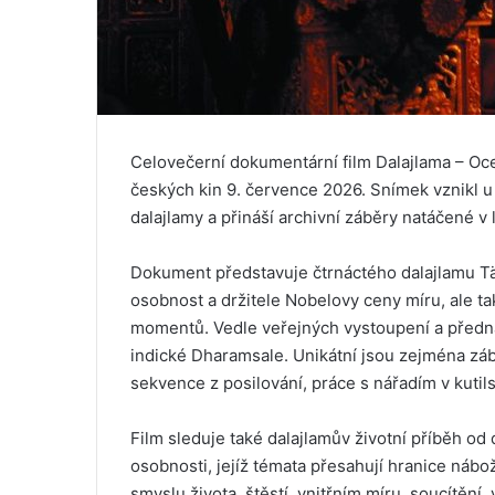
Celovečerní dokumentární film Dalajlama – Oce
českých kin 9. července 2026. Snímek vznikl u 
dalajlamy a přináší archivní záběry natáčené v
Dokument představuje čtrnáctého dalajlamu T
osobnost a držitele Nobelovy ceny míru, ale 
momentů. Vedle veřejných vystoupení a přednáš
indické Dharamsale. Unikátní jsou zejména záběr
sekvence z posilování, práce s nářadím v kutil
Film sleduje také dalajlamův životní příběh od 
osobnosti, jejíž témata přesahují hranice náb
smyslu života, štěstí, vnitřním míru, soucítění,