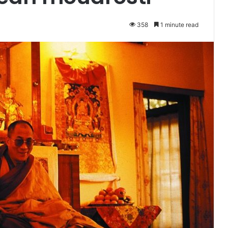
358
1 minute read