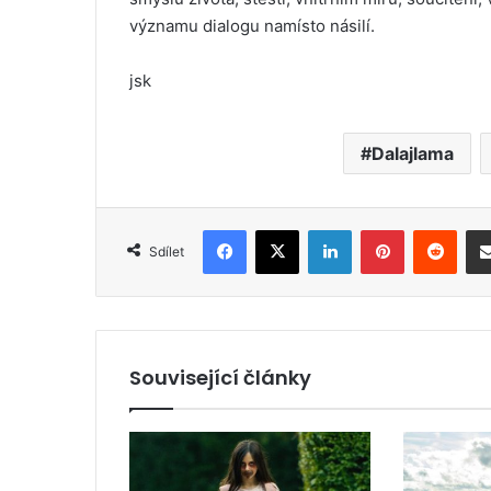
významu dialogu namísto násilí.
jsk
Dalajlama
Facebook
X
LinkedIn
Pinterest
Reddit
Sdílet
Související články