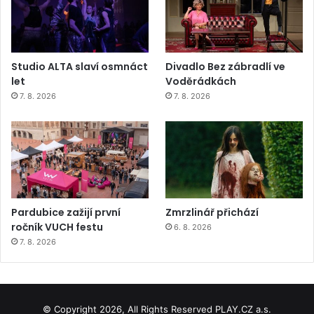
Studio ALTA slaví osmnáct
Divadlo Bez zábradlí ve
let
Voděrádkách
7. 8. 2026
7. 8. 2026
Pardubice zažijí první
Zmrzlinář přichází
ročník VUCH festu
6. 8. 2026
7. 8. 2026
© Copyright 2026, All Rights Reserved PLAY.CZ a.s.