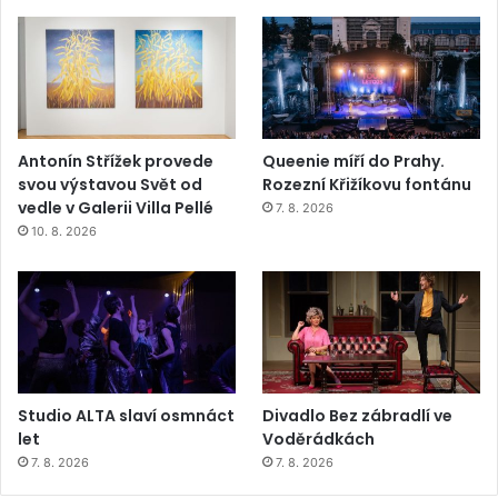
Antonín Střížek provede
Queenie míří do Prahy.
svou výstavou Svět od
Rozezní Křižíkovu fontánu
vedle v Galerii Villa Pellé
7. 8. 2026
10. 8. 2026
Studio ALTA slaví osmnáct
Divadlo Bez zábradlí ve
let
Voděrádkách
7. 8. 2026
7. 8. 2026