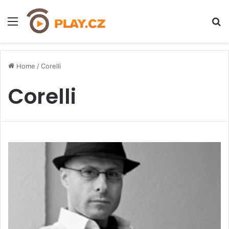
Menu
H
Home
/
Corelli
Corelli