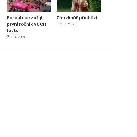
Pardubice zažijí
Zmrzlinář přichází
první ročník VUCH
6. 8. 2026
festu
7. 8. 2026