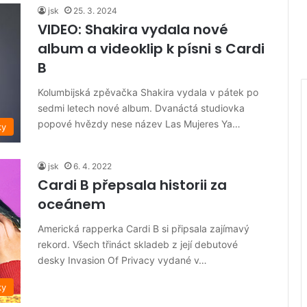
jsk
25. 3. 2024
VIDEO: Shakira vydala nové
album a videoklip k písni s Cardi
B
Kolumbijská zpěvačka Shakira vydala v pátek po
sedmi letech nové album. Dvanáctá studiovka
popové hvězdy nese název Las Mujeres Ya…
ky
jsk
6. 4. 2022
Cardi B přepsala historii za
oceánem
Americká rapperka Cardi B si připsala zajímavý
rekord. Všech třináct skladeb z její debutové
desky Invasion Of Privacy vydané v…
ky