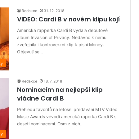
Redakce
31. 12. 2018
VIDEO: Cardi B v novém klipu kojí
Americká rapperka Cardi B vydala debutové
album Invasion of Privacy. Nedávno k němu
zveřejnila i kontroverzní klip k písni Money.
Objevují se…
ky
Redakce
18. 7. 2018
Nominacím na nejlepší klip
vládne Cardi B
Přehledu favoritů na letošní předávání MTV Video
Music Awards vévodí americká raperka Cardi B s
deseti nominacemi. Osm z nich…
ky