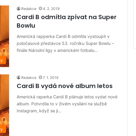
Redakce
4. 2. 2019
Cardi B odmítla zpívat na Super
Bowlu
Americká rapperka Cardi B odmítla vystoupit v
poločasové přestávce 53. ročníku Super Bowlu –
finále Národní ligy v americkém fotbalu…
ky
Redakce
7. 1. 2019
Cardi B vydá nové album letos
Americká raperka Cardi B plánuje letos vydat nové
album. Potvrdila to v živém vysílání na službě
Instagram, když se jí…
ky