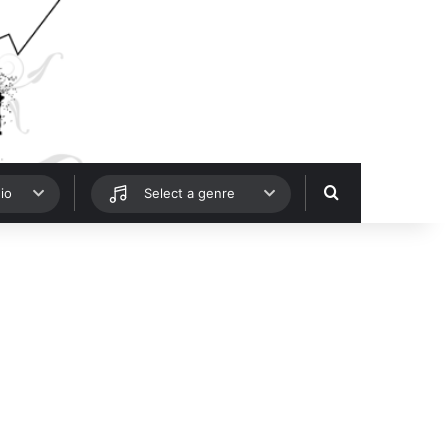
Hledat
io
Select a genre