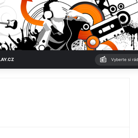
LAY.CZ
Vyberte si rád