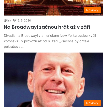
Novinky
jsk
15. 5. 2020
Na Broadwayi začnou hrát až v září
Divadla na Broadwayi v americkém New Yorku budou kvůli
koronaviru v provozu až od 6. září. „Všechna by chtěla
pokračovat…
Novinky