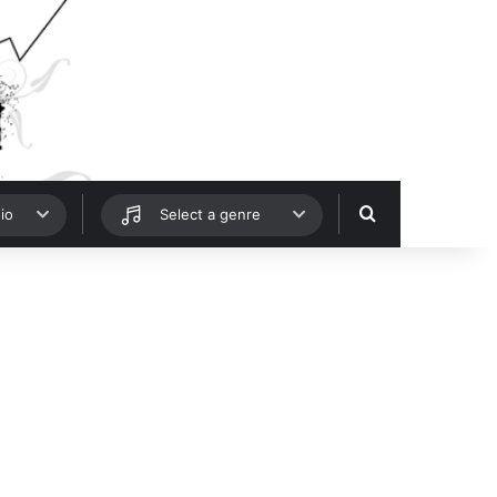
Hledat
io
Select a genre