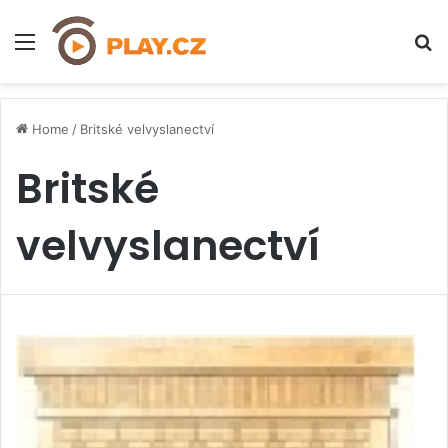
Menu
H
Home
/
Britské velvyslanectví
Britské
velvyslanectví