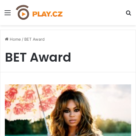
Menu
H
Home
/
BET Award
BET Award