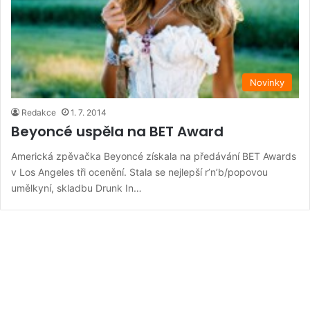
Novinky
Redakce
1. 7. 2014
Beyoncé uspěla na BET Award
Americká zpěvačka Beyoncé získala na předávání BET Awards
v Los Angeles tři ocenění. Stala se nejlepší r’n’b/popovou
umělkyní, skladbu Drunk In…