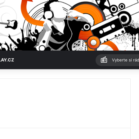
LAY.CZ
Vyberte si rád