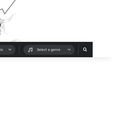
Hledat
io
Select a genre