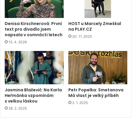
Denisa Kirschnerová: První
HOST u Marcely Zmeškal
text pro divadlo jsem
na PLAY.CZ
napsala v osmnácti letech
20. 11. 2025
15. 4. 2026
Jasmina Blaževič: Na Karla
Petr Popelka: Smetanova
Heřmánka vzpomínám
Má vlast je velký příběh
s velkou láskou
2. 1. 2025
28. 2. 2025