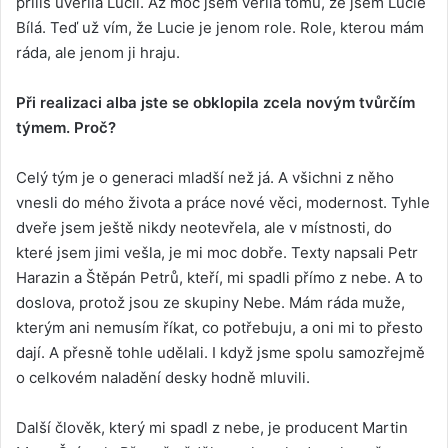
příliš uvěřila Lucii. Až moc jsem věřila tomu, že jsem Lucie
Bílá. Teď už vím, že Lucie je jenom role. Role, kterou mám
ráda, ale jenom ji hraju.
Při realizaci alba jste se obklopila zcela novým tvůrčím
týmem. Proč?
Celý tým je o generaci mladší než já. A všichni z něho
vnesli do mého života a práce nové věci, modernost. Tyhle
dveře jsem ještě nikdy neotevřela, ale v místnosti, do
které jsem jimi vešla, je mi moc dobře. Texty napsali Petr
Harazin a Štěpán Petrů, kteří, mi spadli přímo z nebe. A to
doslova, protož jsou ze skupiny Nebe. Mám ráda muže,
kterým ani nemusím říkat, co potřebuju, a oni mi to přesto
dají. A přesně tohle udělali. I když jsme spolu samozřejmě
o celkovém naladění desky hodně mluvili.
Další člověk, který mi spadl z nebe, je producent Martin