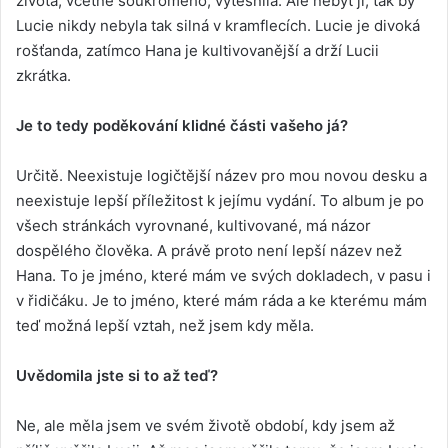
života, včetně soukromého, vytěsnila. Ale nebýt jí, tak by
Lucie nikdy nebyla tak silná v kramflecích. Lucie je divoká
rošťanda, zatímco Hana je kultivovanější a drží Lucii
zkrátka.
Je to tedy poděkování klidné části vašeho já?
Určitě. Neexistuje logičtější název pro mou novou desku a
neexistuje lepší příležitost k jejímu vydání. To album je po
všech stránkách vyrovnané, kultivované, má názor
dospělého člověka. A právě proto není lepší název než
Hana. To je jméno, které mám ve svých dokladech, v pasu i
v řidičáku. Je to jméno, které mám ráda a ke kterému mám
teď možná lepší vztah, než jsem kdy měla.
Uvědomila jste si to až teď?
Ne, ale měla jsem ve svém životě období, kdy jsem až