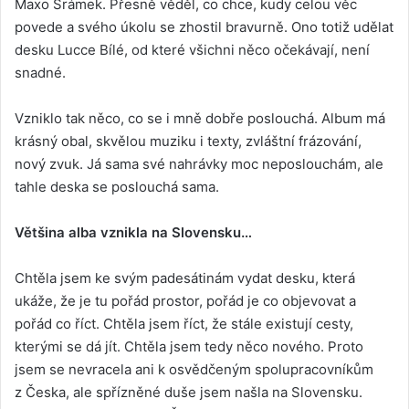
Maxo Šrámek. Přesně věděl, co chce, kudy celou věc
povede a svého úkolu se zhostil bravurně. Ono totiž udělat
desku Lucce Bílé, od které všichni něco očekávají, není
snadné.
Vzniklo tak něco, co se i mně dobře poslouchá. Album má
krásný obal, skvělou muziku i texty, zvláštní frázování,
nový zvuk. Já sama své nahrávky moc neposlouchám, ale
tahle deska se poslouchá sama.
Většina alba vznikla na Slovensku…
Chtěla jsem ke svým padesátinám vydat desku, která
ukáže, že je tu pořád prostor, pořád je co objevovat a
pořád co říct. Chtěla jsem říct, že stále existují cesty,
kterými se dá jít. Chtěla jsem tedy něco nového. Proto
jsem se nevracela ani k osvědčeným spolupracovníkům
z Česka, ale spřízněné duše jsem našla na Slovensku.