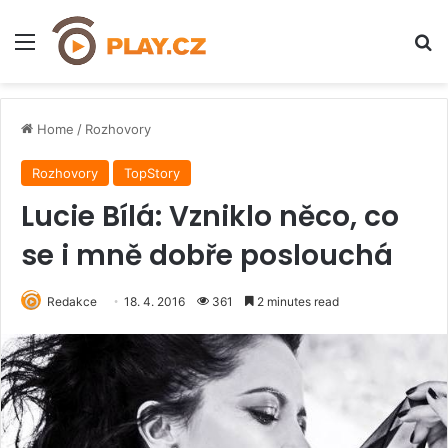
Menu
H
Home
/
Rozhovory
Rozhovory
TopStory
Lucie Bílá: Vzniklo něco, co
se i mně dobře poslouchá
Redakce
18. 4. 2016
361
2 minutes read