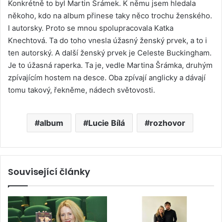
Konkrétně to byl Martin Šrámek. K němu jsem hledala
někoho, kdo na album přinese taky něco trochu ženského.
I autorsky. Proto se mnou spolupracovala Katka
Knechtová. Ta do toho vnesla úžasný ženský prvek, a to i
ten autorský. A další ženský prvek je Celeste Buckingham.
Je to úžasná raperka. Ta je, vedle Martina Šrámka, druhým
zpívajícím hostem na desce. Oba zpívají anglicky a dávají
tomu takový, řekněme, nádech světovosti.
album
Lucie Bílá
rozhovor
Související články