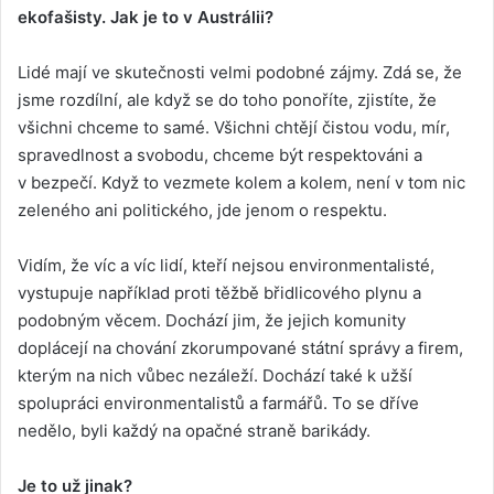
ekofašisty. Jak je to v Austrálii?
Lidé mají ve skutečnosti velmi podobné zájmy. Zdá se, že
jsme rozdílní, ale když se do toho ponoříte, zjistíte, že
všichni chceme to samé. Všichni chtějí čistou vodu, mír,
spravedlnost a svobodu, chceme být respektováni a
v bezpečí. Když to vezmete kolem a kolem, není v tom nic
zeleného ani politického, jde jenom o respektu.
Vidím, že víc a víc lidí, kteří nejsou environmentalisté,
vystupuje například proti těžbě břidlicového plynu a
podobným věcem. Dochází jim, že jejich komunity
doplácejí na chování zkorumpované státní správy a firem,
kterým na nich vůbec nezáleží. Dochází také k užší
spolupráci environmentalistů a farmářů. To se dříve
nedělo, byli každý na opačné straně barikády.
Je to už jinak?