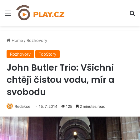
Menu
H
Home
/
Rozhovory
Rozhovory
TopStory
John Butler Trio: Všichni
chtějí čistou vodu, mír a
svobodu
Redakce
15. 7. 2014
125
2 minutes read