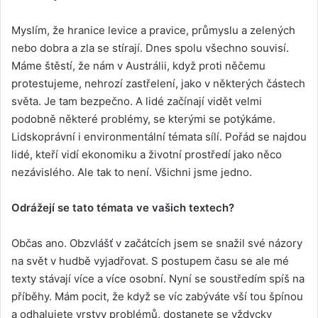
Myslím, že hranice levice a pravice, průmyslu a zelených
nebo dobra a zla se stírají. Dnes spolu všechno souvisí.
Máme štěstí, že nám v Austrálii, když proti něčemu
protestujeme, nehrozí zastřelení, jako v některých částech
světa. Je tam bezpečno. A lidé začínají vidět velmi
podobně některé problémy, se kterými se potýkáme.
Lidskoprávní i environmentální témata sílí. Pořád se najdou
lidé, kteří vidí ekonomiku a životní prostředí jako něco
nezávislého. Ale tak to není. Všichni jsme jedno.
Odrážejí se tato témata ve vašich textech?
Občas ano. Obzvlášť v začátcích jsem se snažil své názory
na svět v hudbě vyjadřovat. S postupem času se ale mé
texty stávají více a více osobní. Nyní se soustředím spíš na
příběhy. Mám pocit, že když se víc zabýváte vší tou špínou
a odhalujete vrstvy problémů, dostanete se vždycky