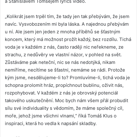
a Stanislavem Tomšejem lyrics video.
„Kolikrát jsem trpěl tím, že tady jen tak přebývám, že jsem
navíc. Vysvobozením mi byla láska. A najednou přebývám
u ní. Ale jsem jen jeden z mnoha příběhů se šťastným
koncem, který má možnost prožít každý, bez rozdílu. Tichá
voda je v každém z nás, často raději nic neřekneme, ze
strachu, z nedůvěry ve vlastní názor, v pohled na svět.
Zůstáváme pak neteční, nic se nás nedotýká, nikam
nemíříme, necítíme se šťastni, nemáme se rádi. Protože
kým jsme, nesdělujeme-li to? Promluvíme-li, tichá voda je
schopna prolomit hráz, propíchnout bublinu, oživit nás,
rozpohybovat. V každém z nás je obrovský potenciál
takového uskutečnění. Moc bych nám všem přál probudit
sílu své individuality s vědomím, že máme společný cíl,
moře, jehož jsme všichni vlnami,“ říká Tomáš Klus o
inspiraci, která ho vedla k napsání skladby.