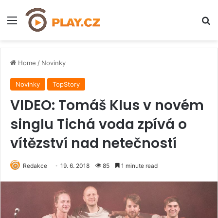
Menu
H
Home
/
Novinky
Novinky
TopStory
VIDEO: Tomáš Klus v novém
singlu Tichá voda zpívá o
vítězství nad netečností
Redakce
19. 6. 2018
85
1 minute read