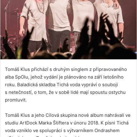
Tomáš Klus přichází s druhým singlem z připravovaného
alba SpOlu, jehož vydání je plánováno na září letošního
roku. Baladická skladba Tichá voda vypráví o souboji
s netečností, o tom, že v sobě lidé mají spoustu ostychu
promluvit.
Tomáš Klus a jeho Cílová skupina nové album nahrávali ve
studiu ArtDock Marka Štiftera v únoru 2018. K písni Tichá
voda vzniklo ve spolupráci s výtvarníkem Ondrashem