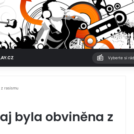
LAY.CZ
Vyberte si rád
 z rasismu
naj byla obviněna z