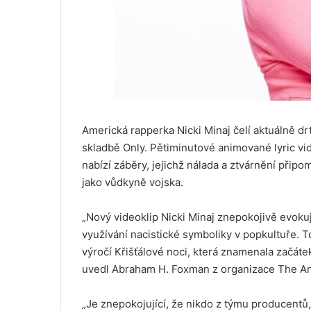
Americká rapperka Nicki Minaj čelí aktuálně drt
skladbě Only. Pětiminutové animované lyric vid
nabízí záběry, jejichž nálada a ztvárnění připomí
jako vůdkyně vojska.
„Nový videoklip Nicki Minaj znepokojivě evokuj
využívání nacistické symboliky v popkultuře.
výročí Křišťálové noci, která znamenala začát
uvedl Abraham H. Foxman z organizace The Ant
„Je znepokojující, že nikdo z týmu producentů,