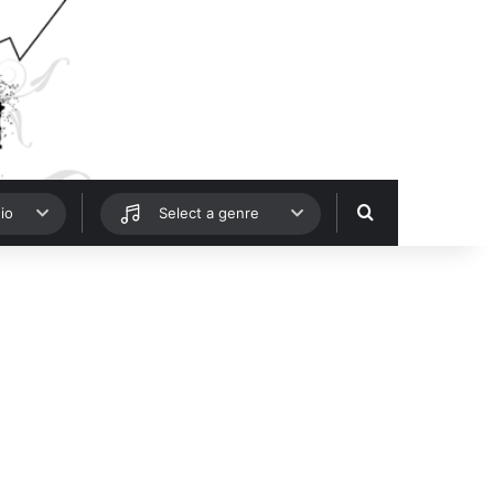
Hledat
io
Select a genre