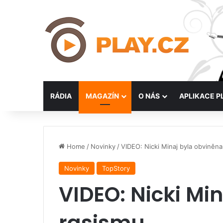
RÁDIA
MAGAZÍN
O NÁS
APLIKACE P
Home
/
Novinky
/
VIDEO: Nicki Minaj byla obviněna
Novinky
TopStory
VIDEO: Nicki Mi
rasismu