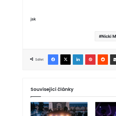
jsk
Nicki M
Facebook
X
LinkedIn
Pinterest
Reddit
Sdílet
Související články