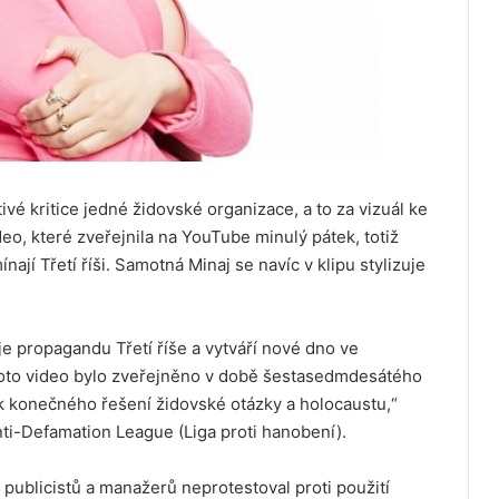
ivé kritice jedné židovské organizace, a to za vizuál ke
eo, které zveřejnila na YouTube minulý pátek, totiž
nají Třetí říši. Samotná Minaj se navíc v klipu stylizuje
e propagandu Třetí říše a vytváří nové dno ve
 Toto video bylo zveřejněno v době šestasedmdesátého
ek konečného řešení židovské otázky a holocaustu,“
i-Defamation League (Liga proti hanobení).
 publicistů a manažerů neprotestoval proti použití