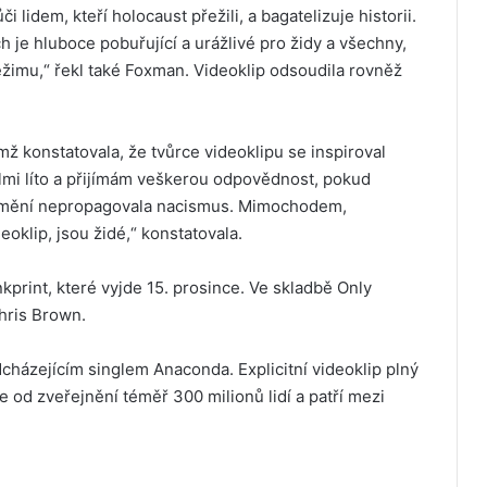
i lidem, kteří holocaust přežili, a bagatelizuje historii.
 je hluboce pobuřující a urážlivé pro židy a všechny,
režimu,“ řekl také Foxman. Videoklip odsoudila rovněž
mž konstatovala, že tvůrce videoklipu se inspiroval
velmi líto a přijímám veškerou odpovědnost, pokud
 umění nepropagovala nacismus. Mimochodem,
eoklip, jsou židé,“ konstatovala.
kprint, které vyjde 15. prosince. Ve skladbě Only
Chris Brown.
edcházejícím singlem Anaconda. Explicitní videoklip plný
e od zveřejnění téměř 300 milionů lidí a patří mezi