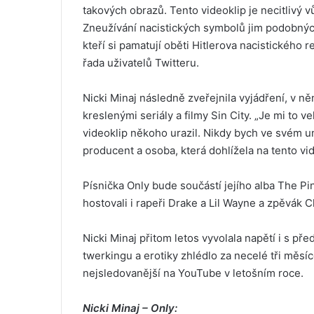
takových obrazů. Tento videoklip je necitlivý vůč
Zneužívání nacistických symbolů jim podobných
kteří si pamatují oběti Hitlerova nacistického 
řada uživatelů Twitteru.
Nicki Minaj následně zveřejnila vyjádření, v ně
kreslenými seriály a filmy Sin City. „Je mi to 
videoklip někoho urazil. Nikdy bych ve svém
producent a osoba, která dohlížela na tento vid
Písnička Only bude součástí jejího alba The Pin
hostovali i rapeři Drake a Lil Wayne a zpěvák 
Nicki Minaj přitom letos vyvolala napětí i s př
twerkingu a erotiky zhlédlo za necelé tři měsíc
nejsledovanější na YouTube v letošním roce.
Nicki Minaj – Only: