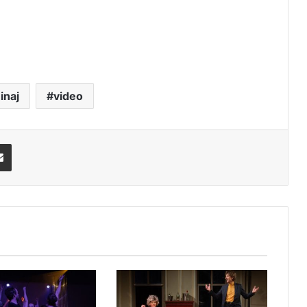
inaj
video
Share via Email