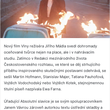
Nový film Vlny režiséra Jiřího Mádla svedl dohromady
oceňované tvůrce nejen na place, ale i v nahrávacím
studiu. Zatímco v Redakci mezinárodního života
Československého rozhlasu, ve které se děj strhujícího
příběhu inspirovaného skutečnými postavami odehrává, se
sešli Martin Hofmann, Stanislav Majer, Tatiana Pauhofová,
Vojtěch Vodochodský nebo Vojtěch Kotek, stejnojmennou
titulní píseň nazpívala Ewa Farna.
Úřadující Absolutní slavice je se svým spolupracovníkem
Janem Vávrou zároveň autorkou textu ústřední skladby a