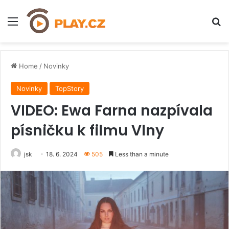
Menu
H
Home
/
Novinky
Novinky
TopStory
VIDEO: Ewa Farna nazpívala
písničku k filmu Vlny
jsk
18. 6. 2024
505
Less than a minute