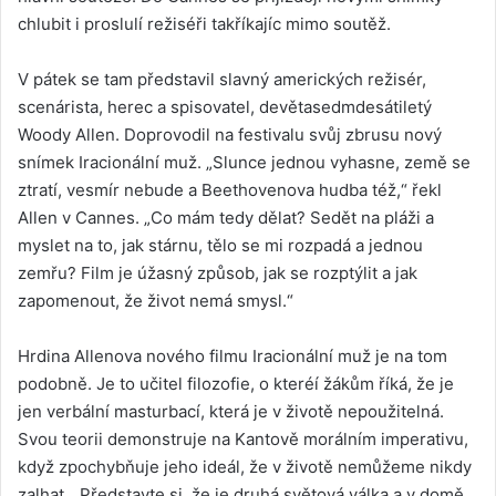
chlubit i proslulí režiséři takříkajíc mimo soutěž.
V pátek se tam představil slavný amerických režisér,
scenárista, herec a spisovatel, devětasedmdesátiletý
Woody Allen. Doprovodil na festivalu svůj zbrusu nový
snímek Iracionální muž. „Slunce jednou vyhasne, země se
ztratí, vesmír nebude a Beethovenova hudba též,“ řekl
Allen v Cannes. „Co mám tedy dělat? Sedět na pláži a
myslet na to, jak stárnu, tělo se mi rozpadá a jednou
zemřu? Film je úžasný způsob, jak se rozptýlit a jak
zapomenout, že život nemá smysl.“
Hrdina Allenova nového filmu Iracionální muž je na tom
podobně. Je to učitel filozofie, o kteréí žákům říká, že je
jen verbální masturbací, která je v životě nepoužitelná.
Svou teorii demonstruje na Kantově morálním imperativu,
když zpochybňuje jeho ideál, že v životě nemůžeme nikdy
zalhat. „Představte si, že je druhá světová válka a v domě