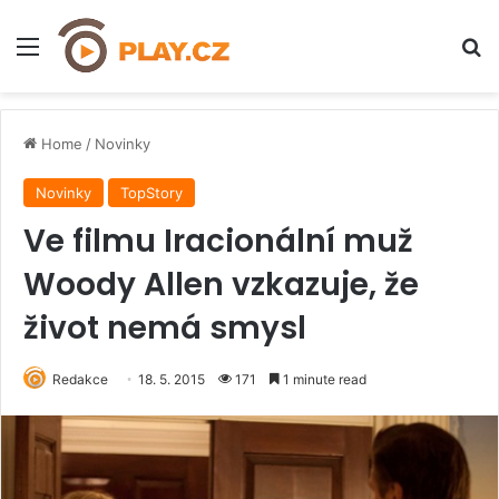
Menu
H
Home
/
Novinky
Novinky
TopStory
Ve filmu Iracionální muž
Woody Allen vzkazuje, že
život nemá smysl
Redakce
18. 5. 2015
171
1 minute read