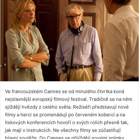
Ve francouzském Cannes se od minulého čtvrtka koná
nejslavnější evropský filmový festival. Tradičně se na něm
sjíždějí hvězdy z celého světa. Režiséři představují nové
filmy a herci se promenádují po červeném koberci a na
tiskových konferencích hovoří o svých rolích přesně tak,
jak mají v instrukcích. Ne všechny filmy se zúčastňují
hlavní soutěže. Do Cannes se přijíždějí novými snímky