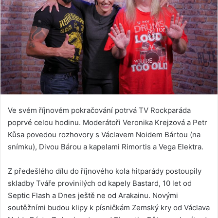
Ve svém říjnovém pokračování potrvá TV Rockparáda
poprvé celou hodinu. Moderátoři Veronika Krejzová a Petr
Kůsa povedou rozhovory s Václavem Noidem Bártou (na
snímku), Divou Bárou a kapelami Rimortis a Vega Elektra.
Z předešlého dílu do říjnového kola hitparády postoupily
skladby Tváře provinilých od kapely Bastard, 10 let od
Septic Flash a Dnes ještě ne od Arakainu. Novými
soutěžními budou klipy k písničkám Zemský kry od Václava