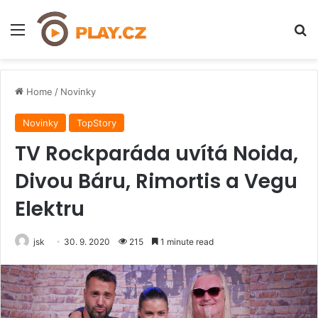
Menu
H
Home
/
Novinky
Novinky
TopStory
TV Rockparáda uvítá Noida,
Divou Báru, Rimortis a Vegu
Elektru
jsk
30. 9. 2020
215
1 minute read