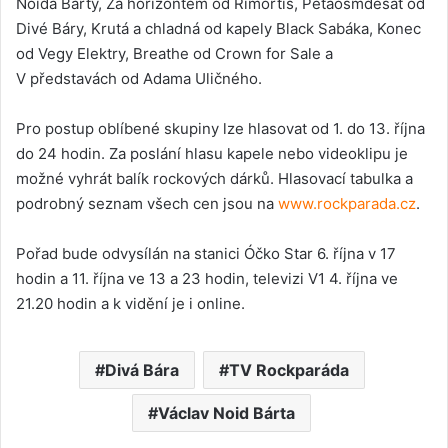
Noida Bárty, Za horizontem od Rimortis, Pětaosmdesát od
Divé Báry, Krutá a chladná od kapely Black Sabáka, Konec
od Vegy Elektry, Breathe od Crown for Sale a
V představách od Adama Uličného.
Pro postup oblíbené skupiny lze hlasovat od 1. do 13. října
do 24 hodin. Za poslání hlasu kapele nebo videoklipu je
možné vyhrát balík rockových dárků. Hlasovací tabulka a
podrobný seznam všech cen jsou na
www.rockparada.cz
.
Pořad bude odvysílán na stanici Óčko Star 6. října v 17
hodin a 11. října ve 13 a 23 hodin, televizi V1 4. října ve
21.20 hodin a k vidění je i online.
Divá Bára
TV Rockparáda
Václav Noid Bárta