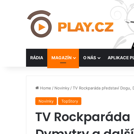
RÁDIA
MAGAZÍN
O NÁS
APLIKACE P
Home
/
Novinky
/
TV Rockparáda představí Dogu, D
Novinky
TopStory
TV Rockparáda 
Dymytry a další