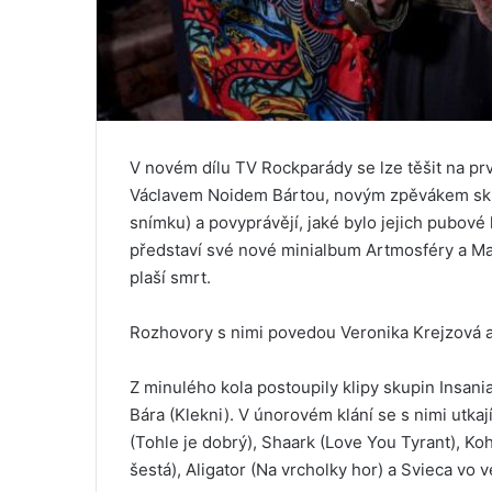
V novém dílu TV Rockparády se lze těšit na pr
Václavem Noidem Bártou, novým zpěvákem skup
snímku) a povyprávějí, jaké bylo jejich pubové
představí své nové minialbum Artmosféry a M
plaší smrt.
Rozhovory s nimi povedou Veronika Krejzová a
Z minulého kola postoupily klipy skupin Insani
Bára (Klekni). V únorovém klání se s nimi utka
(Tohle je dobrý), Shaark (Love You Tyrant), Ko
šestá), Aligator (Na vrcholky hor) a Svieca vo v