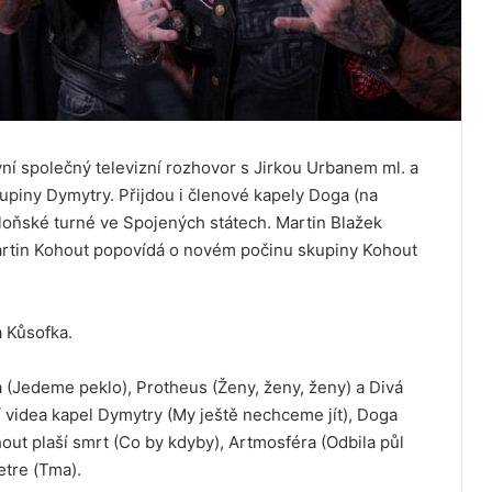
vní společný televizní rozhovor s Jirkou Urbanem ml. a
iny Dymytry. Přijdou i členové kapely Doga (na
 loňské turné ve Spojených státech. Martin Blažek
artin Kohout popovídá o novém počinu skupiny Kohout
 Kůsofka.
a (Jedeme peklo), Protheus (Ženy, ženy, ženy) a Divá
jí videa kapel Dymytry (My ještě nechceme jít), Doga
hout plaší smrt (Co by kdyby), Artmosféra (Odbila půl
etre (Tma).