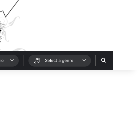
Hledat
io
Select a genre