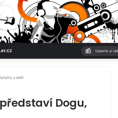
LAY.CZ
Vyberte si rád
ymytry a další
představí Dogu,