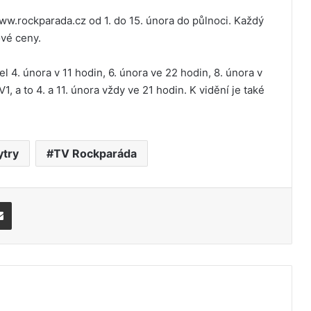
ww.rockparada.cz od 1. do 15. února do půlnoci. Každý
ové ceny.
4. února v 11 hodin, 6. února ve 22 hodin, 8. února v
V1, a to 4. a 11. února vždy ve 21 hodin. K vidění je také
try
TV Rockparáda
Share via Email