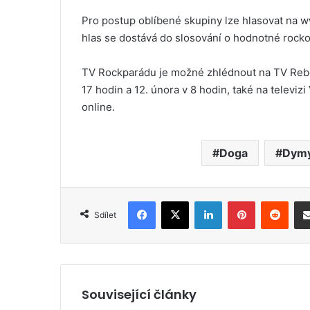
Pro postup oblíbené skupiny lze hlasovat na w
hlas se dostává do slosování o hodnotné rock
TV Rockparádu je možné zhlédnout na TV Rebel 
17 hodin a 12. února v 8 hodin, také na televizi 
online.
Doga
Dymy
Facebook
X
LinkedIn
Pinterest
Reddit
Sdílet
Související články