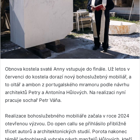
Obnova kostela svaté Anny vstupuje do finále. Už letos v
červenci do kostela dorazí nový bohoslužebný mobiliář, a
to oltář a ambon z portugalského mramoru podle návrhu
architektů Petry a Antonína Hůlových. Na realizaci nyní
pracuje sochař Petr Váňa.
Realizace bohoslužebného mobiliáře začala v roce 2024
otevřenou výzvou. Do open callu se přihlásilo přibližně
třicet autorů a architektonických studií. Porota nakonec
téměř jednohlasně vybrala návrh manželů Hůlových, kteří