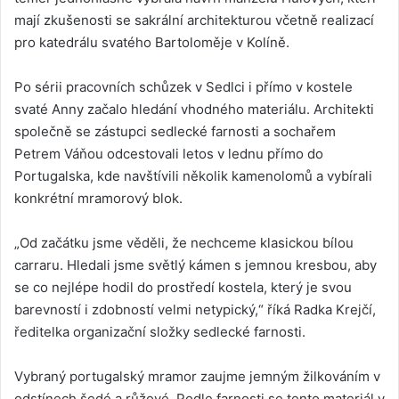
mají zkušenosti se sakrální architekturou včetně realizací
pro katedrálu svatého Bartoloměje v Kolíně.
Po sérii pracovních schůzek v Sedlci i přímo v kostele
svaté Anny začalo hledání vhodného materiálu. Architekti
společně se zástupci sedlecké farnosti a sochařem
Petrem Váňou odcestovali letos v lednu přímo do
Portugalska, kde navštívili několik kamenolomů a vybírali
konkrétní mramorový blok.
„Od začátku jsme věděli, že nechceme klasickou bílou
carraru. Hledali jsme světlý kámen s jemnou kresbou, aby
se co nejlépe hodil do prostředí kostela, který je svou
barevností i zdobností velmi netypický,“ říká Radka Krejčí,
ředitelka organizační složky sedlecké farnosti.
Vybraný portugalský mramor zaujme jemným žilkováním v
odstínech šedé a růžové. Podle farnosti se tento materiál v