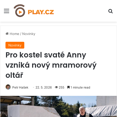
Menu
H
Home
/
Novinky
Novinky
Pro kostel svaté Anny
vzniká nový mramorový
oltář
Petr Hašek
22. 5. 2026
255
1 minute read