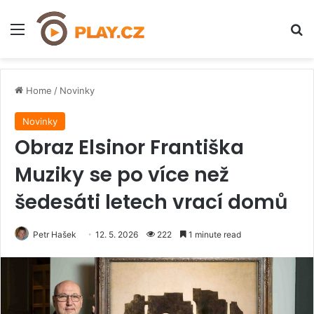
Menu
H
Home
/
Novinky
Novinky
Obraz Elsinor Františka
Muziky se po více než
šedesáti letech vrací domů
Petr Hašek
12. 5. 2026
222
1 minute read