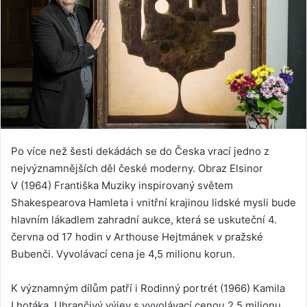
Po více než šesti dekádách se do Česka vrací jedno z
nejvýznamnějších děl české moderny. Obraz Elsinor
V (1964) Františka Muziky inspirovaný světem
Shakespearova Hamleta i vnitřní krajinou lidské mysli bude
hlavním lákadlem zahradní aukce, která se uskuteční 4.
června od 17 hodin v Arthouse Hejtmánek v pražské
Bubenči. Vyvolávací cena je 4,5 milionu korun.
K významným dílům patří i Rodinný portrét (1966) Kamila
Lhotáka. Uhrančivý výjev s vyvolávací cenou 2,5 milionu