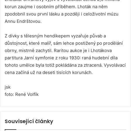
korun zaujme i osobním příběhem. Lhoták na něm
zpodobnil svou první lásku a později i celoživotní múzu
Annu Endrštovou.
Z dívky s tělesným hendikepem vyzařuje půvab a
důstojnost, které malíř, sám lehce postižený po prodělání
obrny, mistrně zachytil. Raritou aukce je i Lhotákova
partitura Jarní symfonie z roku 1930: raná hudební díla
tohoto umělce byla totiž pokládána za ztracená. Vyvolávací
cena začíná už na deseti tisících korunách.
jsk
foto: René Volfík
Související články