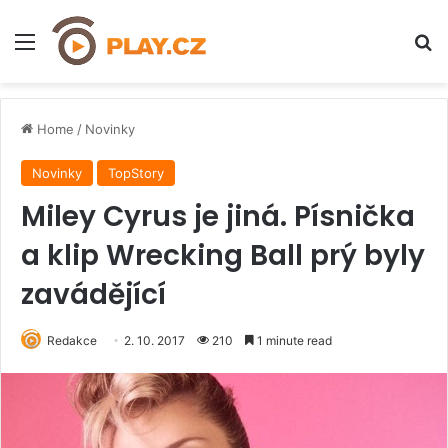
Menu
H
Home
/
Novinky
Novinky
TopStory
Miley Cyrus je jiná. Písnička
a klip Wrecking Ball prý byly
zavádějící
Redakce
2. 10. 2017
210
1 minute read