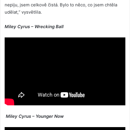
nepiju, jsem celkově čistá. Bylo to něco, co jsem chtěla
udělat,“ vysvětlila.
Miley Cyrus – Wrecking Ball
Miley Cyrus – Younger Now