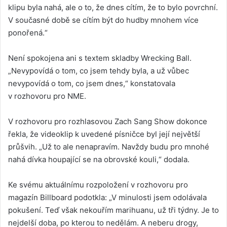
klipu byla nahá, ale o to, že dnes cítím, že to bylo povrchní.
V současné době se cítím být do hudby mnohem více
ponořená.“
Není spokojena ani s textem skladby Wrecking Ball.
„Nevypovídá o tom, co jsem tehdy byla, a už vůbec
nevypovídá o tom, co jsem dnes,“ konstatovala
v rozhovoru pro NME.
V rozhovoru pro rozhlasovou Zach Sang Show dokonce
řekla, že videoklip k uvedené písničce byl její největší
průšvih. „Už to ale nenapravím. Navždy budu pro mnohé
nahá dívka houpající se na obrovské kouli,“ dodala.
Ke svému aktuálnímu rozpoložení v rozhovoru pro
magazín Billboard podotkla: „V minulosti jsem odolávala
pokušení. Teď však nekouřím marihuanu, už tři týdny. Je to
nejdelší doba, po kterou to nedělám. A neberu drogy,