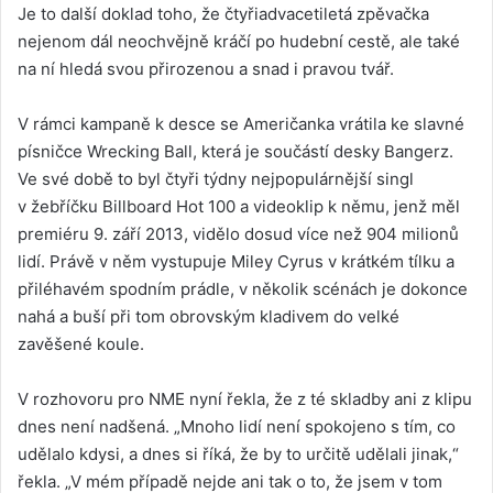
Je to další doklad toho, že čtyřiadvacetiletá zpěvačka
nejenom dál neochvějně kráčí po hudební cestě, ale také
na ní hledá svou přirozenou a snad i pravou tvář.
V rámci kampaně k desce se Američanka vrátila ke slavné
písničce Wrecking Ball, která je součástí desky Bangerz.
Ve své době to byl čtyři týdny nejpopulárnější singl
v žebříčku Billboard Hot 100 a videoklip k němu, jenž měl
premiéru 9. září 2013, vidělo dosud více než 904 milionů
lidí. Právě v něm vystupuje Miley Cyrus v krátkém tílku a
přiléhavém spodním prádle, v několik scénách je dokonce
nahá a buší při tom obrovským kladivem do velké
zavěšené koule.
V rozhovoru pro NME nyní řekla, že z té skladby ani z klipu
dnes není nadšená. „Mnoho lidí není spokojeno s tím, co
udělalo kdysi, a dnes si říká, že by to určitě udělali jinak,“
řekla. „V mém případě nejde ani tak o to, že jsem v tom