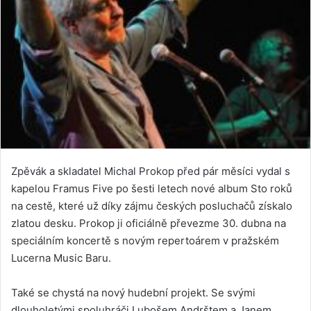
Zpěvák a skladatel Michal Prokop před pár měsíci vydal s
kapelou Framus Five po šesti letech nové album Sto roků
na cestě, které už díky zájmu českých posluchačů získalo
zlatou desku. Prokop ji oficiálně převezme 30. dubna na
speciálním koncertě s novým repertoárem v pražském
Lucerna Music Baru.
Také se chystá na nový hudební projekt. Se svými
dlouholetými spoluhráči Lubošem Andrštem a Janem