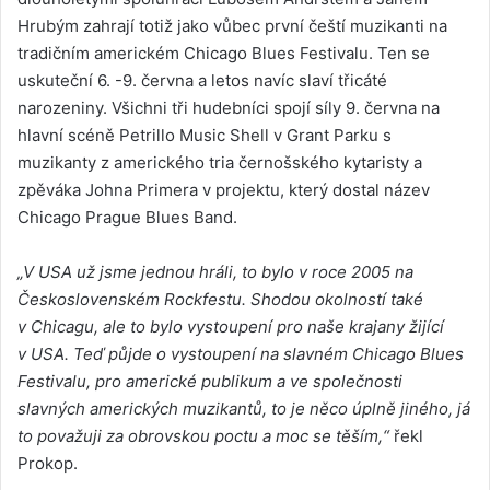
Hrubým zahrají totiž jako vůbec první čeští muzikanti na
tradičním americkém Chicago Blues Festivalu. Ten se
uskuteční 6. -9. června a letos navíc slaví třicáté
narozeniny. Všichni tři hudebníci spojí síly 9. června na
hlavní scéně Petrillo Music Shell v Grant Parku s
muzikanty z amerického tria černošského kytaristy a
zpěváka Johna Primera v projektu, který dostal název
Chicago Prague Blues Band.
„V USA už jsme jednou hráli, to bylo v roce 2005 na
Československém Rockfestu. Shodou okolností také
v Chicagu, ale to bylo vystoupení pro naše krajany žijící
v USA. Teď půjde o vystoupení na slavném Chicago Blues
Festivalu, pro americké publikum a ve společnosti
slavných amerických muzikantů, to je něco úplně jiného, já
to považuji za obrovskou poctu a moc se těším,“
řekl
Prokop.