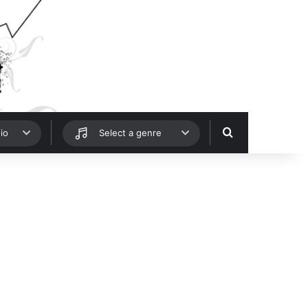
Hledat
io
Select a genre