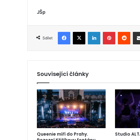
JŠp
Facebook
X
LinkedIn
Pinterest
Reddit
Sdílet
Související články
Queenie míří do Prahy.
Studio ALT