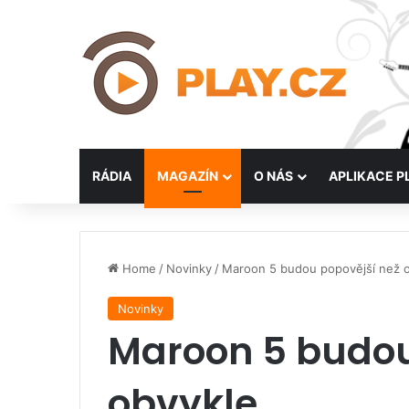
RÁDIA
MAGAZÍN
O NÁS
APLIKACE P
Home
/
Novinky
/
Maroon 5 budou popovější než 
Novinky
Maroon 5 budou
obvykle