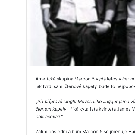
Americká skupina Maroon 5 vydá letos v červ
jak tvrdí sami členové kapely, bude to nejpopově
„
Při přípravě singlu Moves Like Jagger jsme v
členem kapely
,“ říká kytarista kvinteta James V
pokračovali.
“
Zatím poslední album Maroon 5 se jmenuje Hand