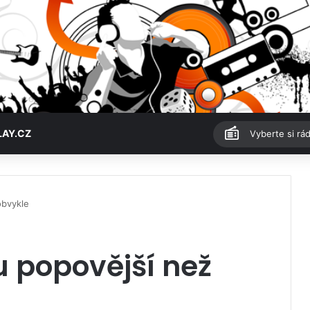
LAY.CZ
Vyberte si rád
obvykle
 popovější než