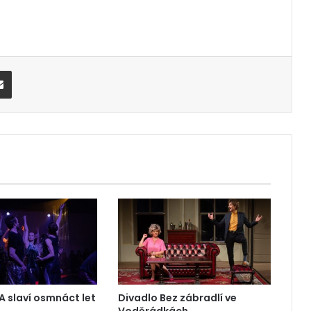
Share via Email
A slaví osmnáct let
Divadlo Bez zábradlí ve