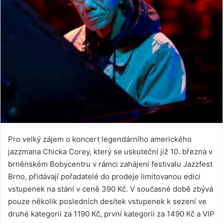
Pro velký zájem o koncert legendárního amerického
jazzmana Chicka Corey, který se uskuteční již 10. března v
brněnském Bobycentru v rámci zahájení festivalu Jazzfest
Brno, přidávají pořadatelé do prodeje limitovanou edici
vstupenek na stání v ceně 390 Kč. V současné době zbývá
pouze několik posledních desítek vstupenek k sezení ve
druhé kategorii za 1190 Kč, první kategorii za 1490 Kč a VIP