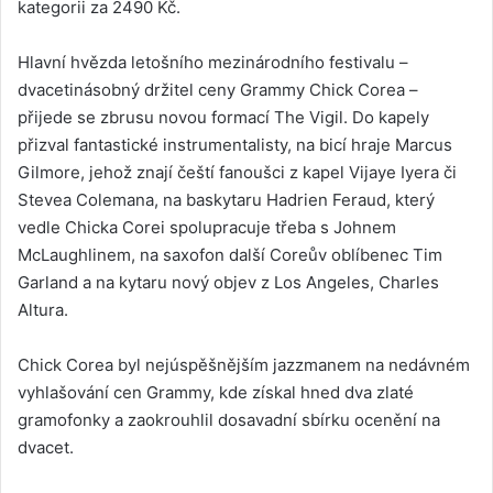
kategorii za 2490 Kč.
Hlavní hvězda letošního mezinárodního festivalu –
dvacetinásobný držitel ceny Grammy Chick Corea –
přijede se zbrusu novou formací The Vigil. Do kapely
přizval fantastické instrumentalisty, na bicí hraje Marcus
Gilmore, jehož znají čeští fanoušci z kapel Vijaye Iyera či
Stevea Colemana, na baskytaru Hadrien Feraud, který
vedle Chicka Corei spolupracuje třeba s Johnem
McLaughlinem, na saxofon další Coreův oblíbenec Tim
Garland a na kytaru nový objev z Los Angeles, Charles
Altura.
Chick Corea byl nejúspěšnějším jazzmanem na nedávném
vyhlašování cen Grammy, kde získal hned dva zlaté
gramofonky a zaokrouhlil dosavadní sbírku ocenění na
dvacet.