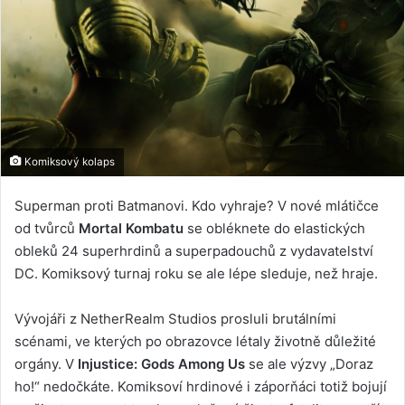
Komiksový kolaps
Superman proti Batmanovi. Kdo vyhraje? V nové mlátičce
od tvůrců
Mortal Kombatu
se obléknete do elastických
obleků 24 superhrdinů a superpadouchů z vydavatelství
DC. Komiksový turnaj roku se ale lépe sleduje, než hraje.
Vývojáři z NetherRealm Studios prosluli brutálními
scénami, ve kterých po obrazovce létaly životně důležité
orgány. V
Injustice: Gods Among Us
se ale výzvy „Doraz
ho!“ nedočkáte. Komiksoví hrdinové i záporňáci totiž bojují