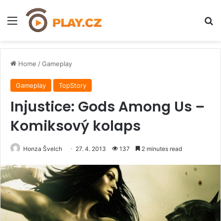
Menu
H
Home
/
Gameplay
Gameplay
TopStory
Injustice: Gods Among Us –
Komiksový kolaps
Honza Švelch
27. 4. 2013
137
2 minutes read