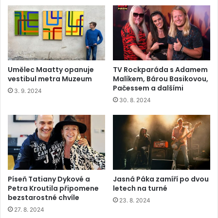
Umělec Maatty opanuje
TV Rockparáda s Adamem
vestibul metra Muzeum
Malíkem, Bárou Basikovou,
Pačessem a dalšími
3. 9. 2024
30. 8. 2024
Píseň Tatiany Dykové a
Jasná Páka zamíří po dvou
Petra Kroutila připomene
letech na turné
bezstarostné chvíle
23. 8. 2024
27. 8. 2024