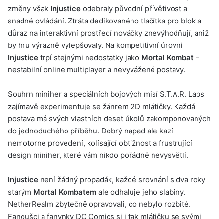
změny však
Injustice
odebraly původní přívětivost a
snadné ovládání. Ztráta dedikovaného tlačítka pro blok a
důraz na interaktivní prostředí nováčky znevýhodňují, aniž
by hru výrazně vylepšovaly. Na kompetitivní úrovni
Injustice
trpí stejnými nedostatky jako
Mortal Kombat
–
nestabilní online multiplayer a nevyvážené postavy.
Souhrn miniher a speciálních bojových misí S.T.A.R. Labs
zajímavě experimentuje se žánrem 2D mlátičky. Každá
postava má svých vlastních deset úkolů zakomponovaných
do jednoduchého příběhu. Dobrý nápad ale kazí
nemotorné provedení, kolísající obtížnost a frustrující
design miniher, které vám nikdo pořádně nevysvětlí.
Injustice
není žádný propadák, každé srovnání s dva roky
starým
Mortal Kombatem
ale odhaluje jeho slabiny.
NetherRealm zbytečně opravovali, co nebylo rozbité.
Fanoušci a fanynky DC Comics si i tak mlátičku se svými