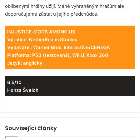
oblíbenými hrdiny užijí. Méně vyhraněným hráčům ale
doporučujeme zůstat u jejího předchůdce.
INJUSTICE: GODS AMONG US
Výrobce: NetherRealm Studios
Vydavatel: Warner Bros. Interactive/CENEGA
Platforma: PS3 (testovaná), Wii U, Xbox 360
Jazyk: anglicky
6,5/10
Honza Švelch
Související články