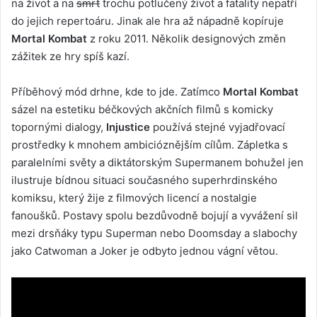
na život a na
smrt
trochu potlučený život a fatality nepatří
do jejich repertoáru. Jinak ale hra až nápadně kopíruje
Mortal Kombat
z roku 2011. Několik designových změn
zážitek ze hry spíš kazí.
Příběhový mód drhne, kde to jde. Zatímco
Mortal Kombat
sázel na estetiku béčkových akčních filmů s komicky
topornými dialogy,
Injustice
používá stejné vyjadřovací
prostředky k mnohem ambicióznějším cílům. Zápletka s
paralelními světy a diktátorským Supermanem bohužel jen
ilustruje bídnou situaci současného superhrdinského
komiksu, který žije z filmových licencí a nostalgie
fanoušků. Postavy spolu bezdůvodně bojují a vyvážení sil
mezi drsňáky typu Superman nebo Doomsday a slabochy
jako Catwoman a Joker je odbyto jednou vágní větou.