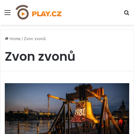
Menu
H
Home
/
Zvon zvonů
Zvon zvonů