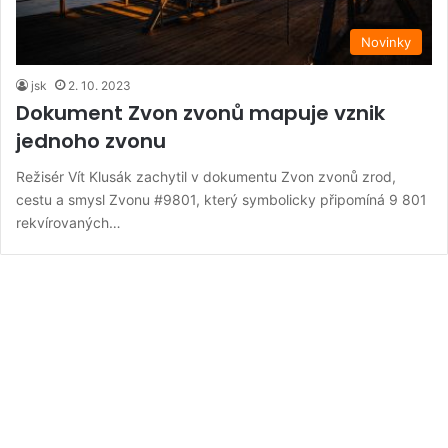
Novinky
jsk
2. 10. 2023
Dokument Zvon zvonů mapuje vznik
jednoho zvonu
Režisér Vít Klusák zachytil v dokumentu Zvon zvonů zrod,
cestu a smysl Zvonu #9801, který symbolicky připomíná 9 801
rekvírovaných…