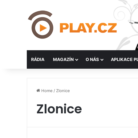
RÁDIA
MAGAZÍN
O NÁS
APLIKACE P
Home
/
Zlonice
Zlonice