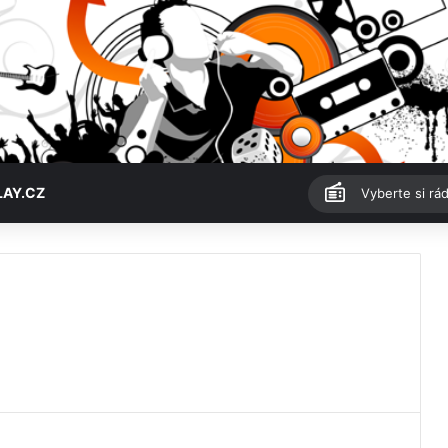
LAY.CZ
Vyberte si rád