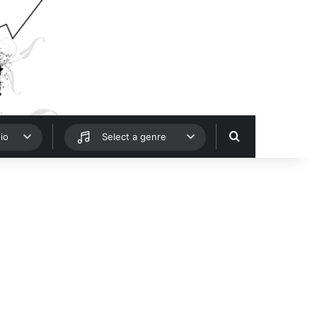
Hledat
io
Select a genre