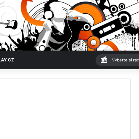
LAY.CZ
Vyberte si rád