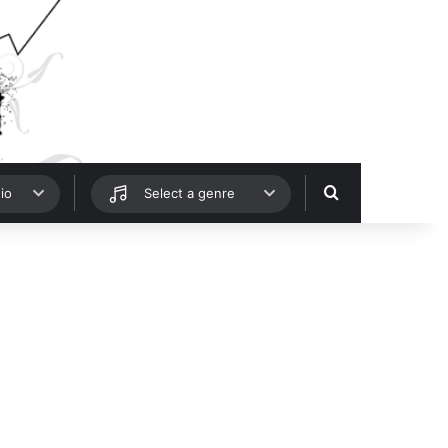
Hledat
io
Select a genre