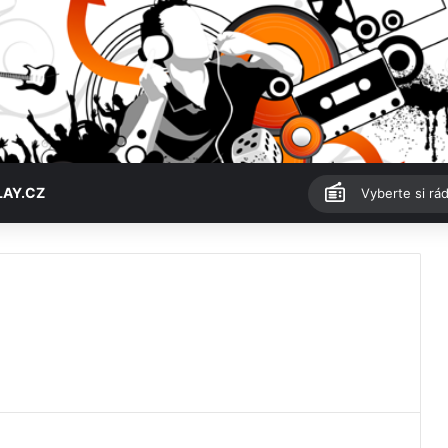
LAY.CZ
Vyberte si rád