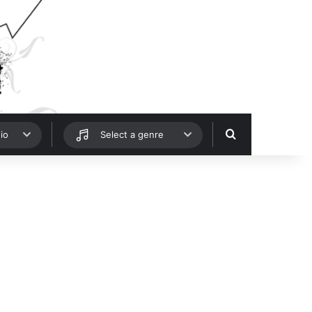
Hledat
io
Select a genre