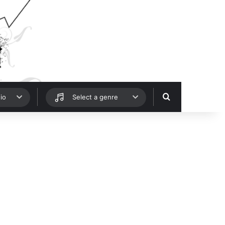
Hledat
io
Select a genre