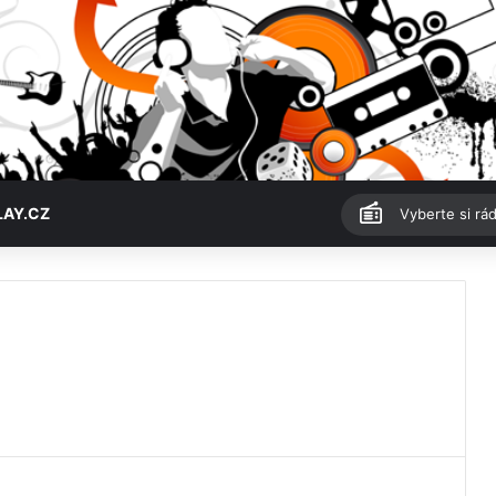
LAY.CZ
Vyberte si rád